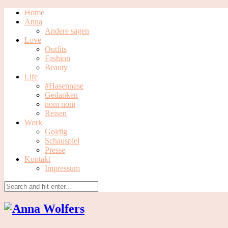
Home
Anna
Andere sagen
Love
Outfits
Fashion
Beauty
Life
#Hasennase
Gedanken
nom nom
Reisen
Work
Goldig
Schauspiel
Presse
Kontakt
Impressum