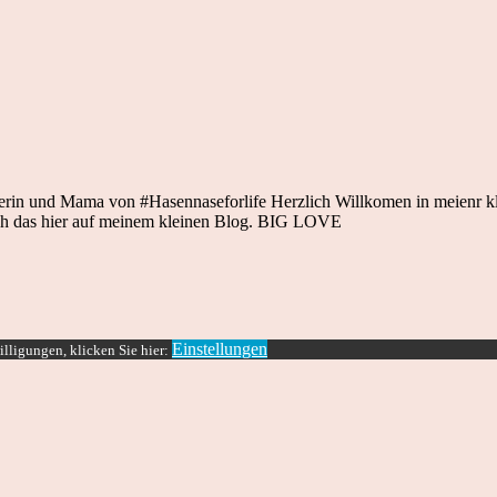
rin und Mama von #Hasennaseforlife Herzlich Willkomen in meienr klei
e ich das hier auf meinem kleinen Blog. BIG LOVE
Einstellungen
lligungen, klicken Sie hier: