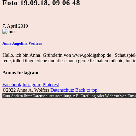
Foto 19.09.18, 09 06 48
7. April 2019
Anna Angelina Wolfers
Hallo, ich bin Anna! Gründerin von www.goldigshop.de , Schauspiele
rede, tolle Dinge erlebe und diese auch gerne festhalten möchte, tu
Annas Instagram
Facebook
Instagram
Pinterest
©2022 Anna A. Wolfers
Datenschutz
Back to top
Zum Ändern Ihrer Datenschutzeinstellung, z.B. Erteilung oder Widerruf von Einwi