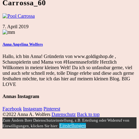
Carrossa_60
7. April 2019
Anna Angelina Wolfers
Hallo, ich bin Anna! Gründerin von www.goldigshop.de ,
Schauspielerin und Mama von #Hasennaseforlife Herzlich
Willkomen in meienr kleinen Welt! Da ich so unfassbar gerne, viel
und auch sehr schnell rede, tolle Dinge erlebe und diese auch gerne
festhalten möchte, tue ich das hier auf meinem kleinen Blog. BIG
LOVE
Annas Instagram
Facebook
Instagram
Pinterest
©2022 Anna A. Wolfers
Datenschutz
Back to top
Zum Ändern Ihrer Datenschutzeinstellung, z.B. Erteilung oder Widerruf von
Einstellungen
Einwilligungen, klicken Sie hier: