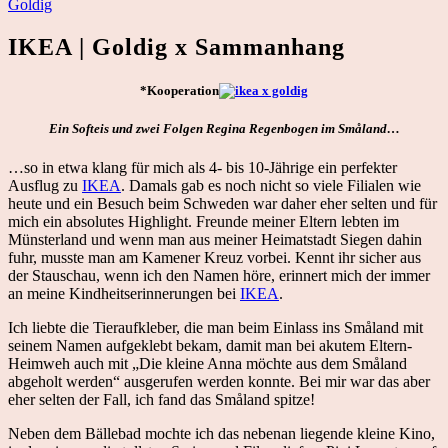
Goldig
IKEA | Goldig x Sammanhang
*Kooperation
Ein Softeis und zwei Folgen Regina Regenbogen im
Småland
…
…so in etwa klang für mich als 4- bis 10-Jährige ein perfekter
Ausflug zu
IKEA
. Damals gab es noch nicht so viele Filialen wie
heute und ein Besuch beim Schweden war daher eher selten und für
mich ein absolutes Highlight. Freunde meiner Eltern lebten im
Münsterland und wenn man aus meiner Heimatstadt Siegen dahin
fuhr, musste man am Kamener Kreuz vorbei. Kennt ihr sicher aus
der Stauschau, wenn ich den Namen höre, erinnert mich der immer
an meine Kindheitserinnerungen bei
IKEA
.
Ich liebte die Tieraufkleber, die man beim Einlass ins
Småland
mit
seinem Namen aufgeklebt bekam, damit man bei akutem Eltern-
Heimweh auch mit „Die kleine Anna möchte aus dem
Småland
abgeholt werden“ ausgerufen werden konnte. Bei mir war das aber
eher selten der Fall, ich fand das
Småland
spitze!
Neben dem Bällebad mochte ich das nebenan liegende kleine Kino,