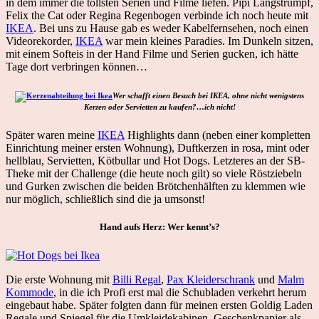
in dem immer die tollsten Serien und Filme liefen. Pipi Langstrumpf,
Felix the Cat oder Regina Regenbogen verbinde ich noch heute mit
IKEA
. Bei uns zu Hause gab es weder Kabelfernsehen, noch einen
Videorekorder,
IKEA
war mein kleines Paradies. Im Dunkeln sitzen,
mit einem Softeis in der Hand Filme und Serien gucken, ich hätte
Tage dort verbringen können…
Wer schafft einen Besuch bei IKEA, ohne nicht wenigstens
Kerzen oder Servietten zu kaufen?…ich nicht!
Später waren meine
IKEA
Highlights dann (neben einer kompletten
Einrichtung meiner ersten Wohnung), Duftkerzen in rosa, mint oder
hellblau, Servietten, Kötbullar und Hot Dogs. Letzteres an der SB-
Theke mit der Challenge (die heute noch gilt) so viele Röstziebeln
und Gurken zwischen die beiden Brötchenhälften zu klemmen wie
nur möglich, schließlich sind die ja umsonst!
Hand aufs Herz: Wer kennt’s?
Die erste Wohnung mit
Billi Regal
,
Pax Kleiderschrank
und
Malm
Kommode
, in die ich Profi erst mal die Schubladen verkehrt herum
eingebaut habe. Später folgten dann für meinen ersten Goldig Laden
Regale und Spiegel für die Umkleidekabinen, Geschenkpapier als