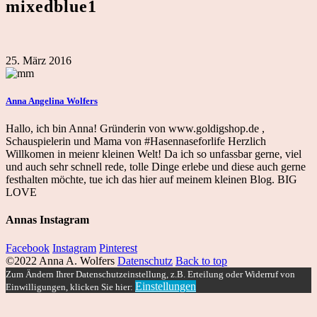
mixedblue1
25. März 2016
Anna Angelina Wolfers
Hallo, ich bin Anna! Gründerin von www.goldigshop.de ,
Schauspielerin und Mama von #Hasennaseforlife Herzlich
Willkomen in meienr kleinen Welt! Da ich so unfassbar gerne, viel
und auch sehr schnell rede, tolle Dinge erlebe und diese auch gerne
festhalten möchte, tue ich das hier auf meinem kleinen Blog. BIG
LOVE
Annas Instagram
Facebook
Instagram
Pinterest
©2022 Anna A. Wolfers
Datenschutz
Back to top
Zum Ändern Ihrer Datenschutzeinstellung, z.B. Erteilung oder Widerruf von
Einstellungen
Einwilligungen, klicken Sie hier: