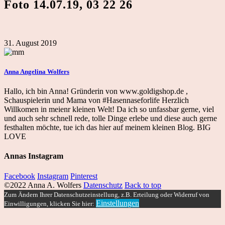
Foto 14.07.19, 03 22 26
31. August 2019
Anna Angelina Wolfers
Hallo, ich bin Anna! Gründerin von www.goldigshop.de ,
Schauspielerin und Mama von #Hasennaseforlife Herzlich
Willkomen in meienr kleinen Welt! Da ich so unfassbar gerne, viel
und auch sehr schnell rede, tolle Dinge erlebe und diese auch gerne
festhalten möchte, tue ich das hier auf meinem kleinen Blog. BIG
LOVE
Annas Instagram
Facebook
Instagram
Pinterest
©2022 Anna A. Wolfers
Datenschutz
Back to top
Zum Ändern Ihrer Datenschutzeinstellung, z.B. Erteilung oder Widerruf von
Einstellungen
Einwilligungen, klicken Sie hier: