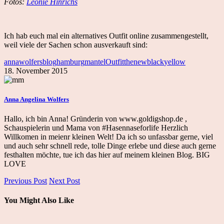
Fotos:
Leonie Hinrichs
Ich hab euch mal ein alternatives Outfit online zusammengestellt,
weil viele der Sachen schon ausverkauft sind:
annawolfers
blog
hamburg
mantel
Outfit
thenewblack
yellow
18. November 2015
Anna Angelina Wolfers
Hallo, ich bin Anna! Gründerin von www.goldigshop.de ,
Schauspielerin und Mama von #Hasennaseforlife Herzlich
Willkomen in meienr kleinen Welt! Da ich so unfassbar gerne, viel
und auch sehr schnell rede, tolle Dinge erlebe und diese auch gerne
festhalten möchte, tue ich das hier auf meinem kleinen Blog. BIG
LOVE
Previous Post
Next Post
You Might Also Like